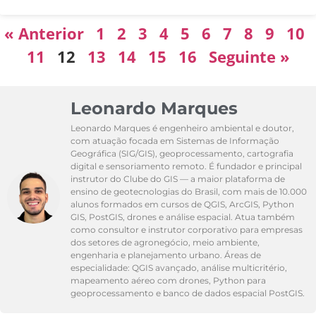
« Anterior
1
2
3
4
5
6
7
8
9
10
11
12
13
14
15
16
Seguinte »
Leonardo Marques
Leonardo Marques é engenheiro ambiental e doutor,
com atuação focada em Sistemas de Informação
Geográfica (SIG/GIS), geoprocessamento, cartografia
digital e sensoriamento remoto. É fundador e principal
instrutor do Clube do GIS — a maior plataforma de
ensino de geotecnologias do Brasil, com mais de 10.000
alunos formados em cursos de QGIS, ArcGIS, Python
GIS, PostGIS, drones e análise espacial. Atua também
como consultor e instrutor corporativo para empresas
dos setores de agronegócio, meio ambiente,
engenharia e planejamento urbano. Áreas de
especialidade: QGIS avançado, análise multicritério,
mapeamento aéreo com drones, Python para
geoprocessamento e banco de dados espacial PostGIS.