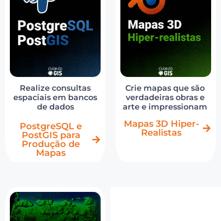
Realize consultas
Crie mapas que são
espaciais em bancos
verdadeiras obras e
de dados
arte e impressionam
Mapas 3D Hiper-
PostgreSQL e
Realistas
PostGIS para
Produção de
Mapas