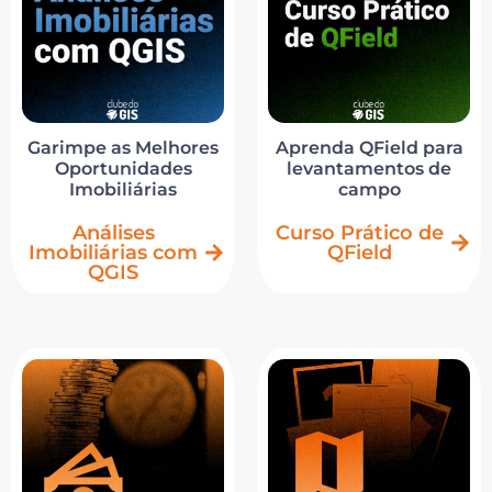
Aprenda QField para
Garimpe as Melhores
levantamentos de
Oportunidades
campo
Imobiliárias
Curso Prático de
Análises
QField
Imobiliárias com
QGIS