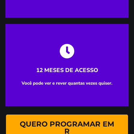
Você pode ver e rever quantas vezes quiser.
12 MESES DE ACESSO
12 MESES DE ACESSO
Você pode ver e rever quantas vezes quiser.
QUERO PROGRAMAR EM
R