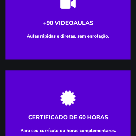
Aulas rápidas e diretas, sem enrolação.
+90 VIDEOAULAS
+90 VIDEOAULAS
Aulas rápidas e diretas, sem enrolação.
Para seu currículo ou horas complementares.
CERTIFICADO DE 60 HORAS
CERTIFICADO DE 60 HORAS
Para seu currículo ou horas complementares.