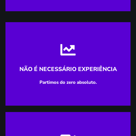
Partimos do zero absoluto.
NÃO É NECESSÁRIO EXPERIÊNCIA
NÃO É NECESSÁRIO EXPERIÊNCIA
Partimos do zero absoluto.