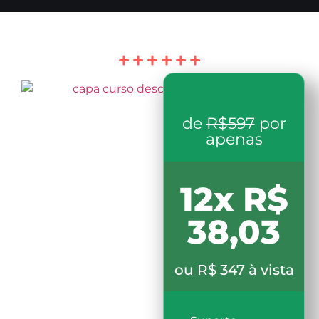
de
R$597
por
apenas
12x R$
38,03
ou R$ 347 à vista