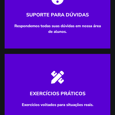
área de alunos.
Respondemos todas suas dúvidas em nossa
SUPORTE PARA DÚVIDAS
SUPORTE PARA DÚVIDAS
Respondemos todas suas dúvidas em nossa área
de alunos.
Exercícios voltados para situações reais.
EXERCÍCIOS PRÁTICOS
EXERCÍCIOS PRÁTICOS
Exercícios voltados para situações reais.