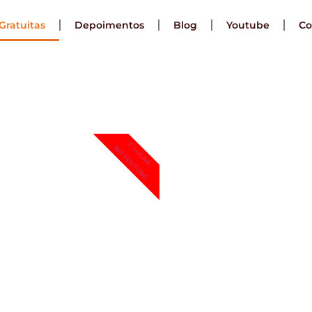
Gratuitas
Depoimentos
Blog
Youtube
Co
Aulas Gratuitas de QGIS!
1º LUGAR
NO YOUTUBE