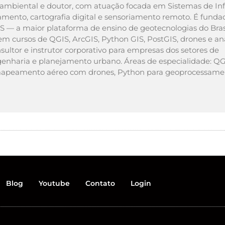
ambiental e doutor, com atuação focada em Sistemas de I
amento, cartografia digital e sensoriamento remoto. É funda
GIS — a maior plataforma de ensino de geotecnologias do Bras
m cursos de QGIS, ArcGIS, Python GIS, PostGIS, drones e an
ltor e instrutor corporativo para empresas dos setores de
enharia e planejamento urbano. Áreas de especialidade: Q
, mapeamento aéreo com drones, Python para geoprocessame
Blog
Youtube
Contato
Login