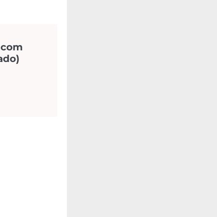
o com
ado)