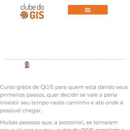
Aulas Gratuitas
Curso de QGIS Grátis e
Online
Por
Leonardo Marques
01/05/2023
Curso grátis de QGIS para quem está dando seus
primeiros passos, quer decidir se vale a pena
investir seu tempo neste caminho e até onde é
possível chegar.
Muitas pessoas que, a posteriori, se tornaram