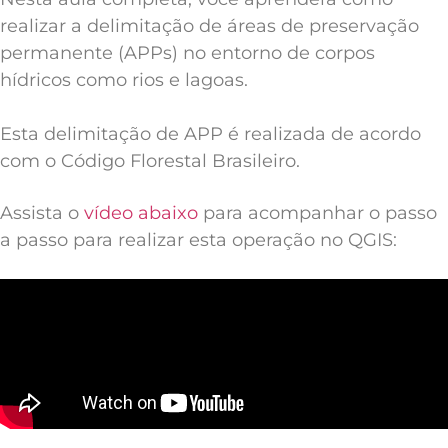
realizar a delimitação de áreas de preservação
permanente (APPs) no entorno de corpos
hídricos como rios e lagoas.
Esta delimitação de APP é realizada de acordo
com o Código Florestal Brasileiro.
Assista o
vídeo abaixo
para acompanhar o passo
a passo para realizar esta operação no QGIS: