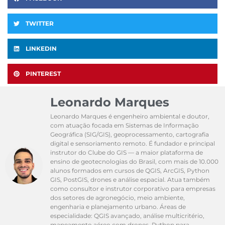
TWITTER
LINKEDIN
PINTEREST
Leonardo Marques
Leonardo Marques é engenheiro ambiental e doutor,
com atuação focada em Sistemas de Informação
Geográfica (SIG/GIS), geoprocessamento, cartografia
digital e sensoriamento remoto. É fundador e principal
instrutor do Clube do GIS — a maior plataforma de
ensino de geotecnologias do Brasil, com mais de 10.000
alunos formados em cursos de QGIS, ArcGIS, Python
GIS, PostGIS, drones e análise espacial. Atua também
como consultor e instrutor corporativo para empresas
dos setores de agronegócio, meio ambiente,
engenharia e planejamento urbano. Áreas de
especialidade: QGIS avançado, análise multicritério,
mapeamento aéreo com drones, Python para