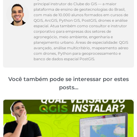
principal instrutor do Clube do GIS — a maior
plataforma de ensino de geotecnologias do Brasil,
com mais de 10.000 alunos formados em cursos de
QGIS, ArcGIS, Python GIS, PostGIS, drones e análise
espacial. Atua também como consultor e instrutor
corporativo para empresas dos setores de
agronegócio, meio ambiente, engenharia e
planejamento urbano. Áreas de especialidade: QGIS
avançado, análise multicritério, mapeamento aéreo
com drones, Python para geoprocessamento e
banco de dados espacial PostGIS.
Você também pode se interessar por estes
posts…