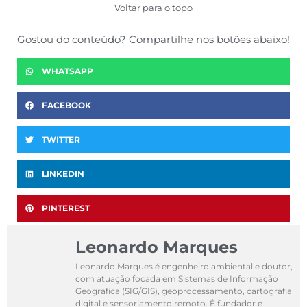
Voltar para o topo
Gostou do conteúdo? Compartilhe nos botões abaixo!
WHATSAPP
FACEBOOK
TWITTER
LINKEDIN
PINTEREST
Leonardo Marques
Leonardo Marques é engenheiro ambiental e doutor,
com atuação focada em Sistemas de Informação
Geográfica (SIG/GIS), geoprocessamento, cartografia
digital e sensoriamento remoto. É fundador e