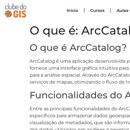
Início
Cursos
Aulas 
O que é: ArcCata
O que é ArcCatalog?
ArcCatalog é uma aplicação desenvolvida pe
fornece uma interface gráfica intuitiva para
para a análise espacial. Através do ArcCat
serviços de mapas, otimizando o fluxo de t
Funcionalidades do 
Entre as principais funcionalidades do Arc
específicos para armazenar dados geoespaci
visualização de metadados, que são informaç
dos dados utilizados em análises e projetos