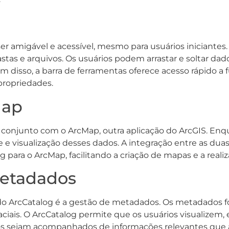
ser amigável e acessível, mesmo para usuários iniciante
astas e arquivos. Os usuários podem arrastar e soltar da
ém disso, a barra de ferramentas oferece acesso rápido 
propriedades.
Map
conjunto com o ArcMap, outra aplicação do ArcGIS. Enq
se e visualização desses dados. A integração entre as du
ara o ArcMap, facilitando a criação de mapas e a realiz
etadados
do ArcCatalog é a gestão de metadados. Os metadados f
ciais. O ArcCatalog permite que os usuários visualizem
os sejam acompanhados de informações relevantes que a