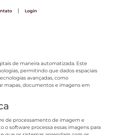
ntato
Login
gitais de maneira automatizada. Este
ologias, permitindo que dados espaciais
a tecnologias avançadas, como
rmar mapas, documentos e imagens em
ca
tware de processamento de imagem e
to o software processa essas imagens para
mite que os sistemas aprendam com os