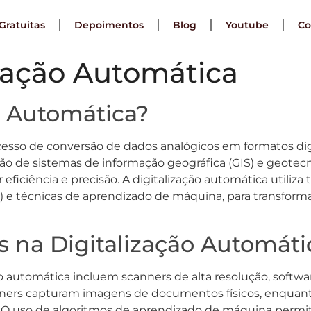
Gratuitas
Depoimentos
Blog
Youtube
Co
ização Automática
o Automática?
ocesso de conversão de dados analógicos em formatos di
o de sistemas de informação geográfica (GIS) e geotecn
ficiência e precisão. A digitalização automática utiliz
) e técnicas de aprendizado de máquina, para transfo
as na Digitalização Automáti
ão automática incluem scanners de alta resolução, sof
scanners capturam imagens de documentos físicos, enquan
tes. O uso de algoritmos de aprendizado de máquina per