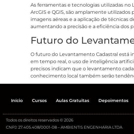
As ferramentas e tecnologias utilizadas no
ArcGIS e QGIS, são amplamente utilizados pa
imagens aéreas e a aplicação de técnicas
aumentando a precisão e a eficiência dos p
Futuro do Levantame
O futuro do Levantamento Cadastral está i
em tempo real, o uso de inteligência artif
precisos indicam que o levantamento cadastr
conhecimento local também serão tendênc
Início
Cursos
Aulas Gratuitas
Depoimentos
Todos os direitos reservados © 2026
CNPJ: 27.405.408/0001-08 – AMBIENTIS ENGENHARIA LTDA