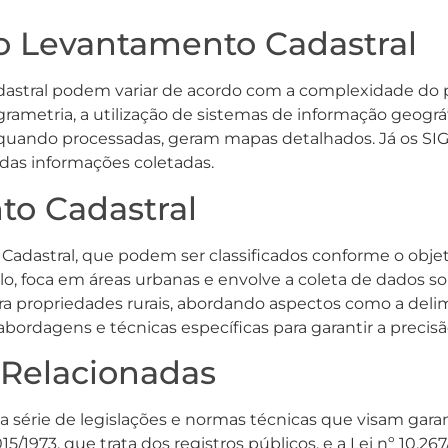
no Levantamento Cadastral
astral podem variar de acordo com a complexidade do pr
metria, a utilização de sistemas de informação geográfi
uando processadas, geram mapas detalhados. Já os SIGs p
o das informações coletadas.
to Cadastral
adastral, que podem ser classificados conforme o objet
 foca em áreas urbanas e envolve a coleta de dados sobr
ra propriedades rurais, abordando aspectos como a delim
bordagens e técnicas específicas para garantir a precis
 Relacionadas
série de legislações e normas técnicas que visam garant
015/1973, que trata dos registros públicos, e a Lei nº 10.