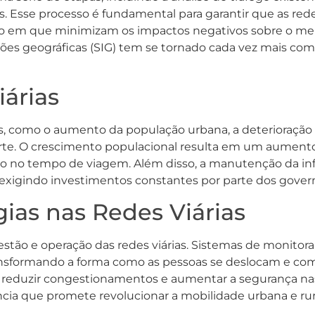
is. Esse processo é fundamental para garantir que as re
 em que minimizam os impactos negativos sobre o meio
ões geográficas (SIG) tem se tornado cada vez mais c
iárias
os, como o aumento da população urbana, a deterioração 
orte. O crescimento populacional resulta em um aument
no tempo de viagem. Além disso, a manutenção da infrae
s, exigindo investimentos constantes por parte dos govern
ias nas Redes Viárias
stão e operação das redes viárias. Sistemas de monitor
nsformando a forma como as pessoas se deslocam e como
, reduzir congestionamentos e aumentar a segurança nas 
ncia que promete revolucionar a mobilidade urbana e rur