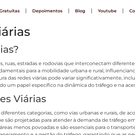
Gratuitas
Depoimentos
Blog
Youtube
Co
árias
ias?
as, ruas, estradas e rodovias que interconectam diferent
ndamentais para a mobilidade urbana e rural, influenci
ra das redes viárias pode variar significativamente, inc
um papel específico na dinâmica do tráfego e na acess
es Viárias
diferentes categorias, como vias urbanas e rurais, de aco
que são projetadas para atender à demanda de tráfego e
 áreas menos povoadas e são essenciais para o transporte
 o planejamento e a gestão do tráfego, garantindo que as