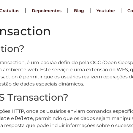
Gratuitas
Depoimentos
Blog
Youtube
Co
nsaction
tion?
ransaction, é um padrão definido pela OGC (Open Geosp
mbiente web. Este serviço é uma extensão do WFS, que 
saction é permitir que os usuários realizem operações de
gestão de dados espaciais dinâmicos.
 Transaction?
ções HTTP, onde os usuários enviam comandos específico
date
e
Delete
, permitindo que os dados sejam manipulad
a resposta que pode incluir informações sobre o sucesso 