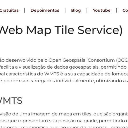
Gratuitas
Depoimentos
Blog
Youtube
Co
eb Map Tile Service)
ão desenvolvido pelo Open Geospatial Consortium (OG
facilita a visualização de dados geoespaciais, permitin
ipal característica do WMTS é a sua capacidade de fornec
podem ser carregados individualmente, otimizando as
WMTS
isão de uma imagem de mapa em tiles, que são organiz
as que representam sua posição na grade, permitindo qu
interesse. Isso significa que, ao invés de carregar uma i