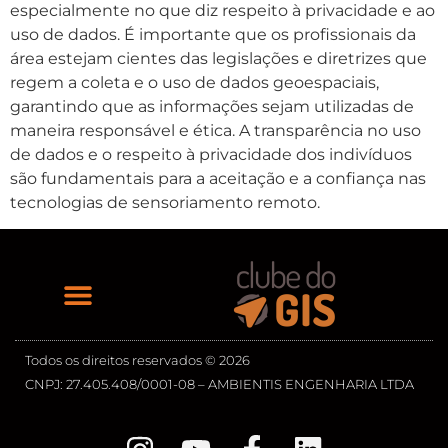
especialmente no que diz respeito à privacidade e ao
uso de dados. É importante que os profissionais da
área estejam cientes das legislações e diretrizes que
regem a coleta e o uso de dados geoespaciais,
garantindo que as informações sejam utilizadas de
maneira responsável e ética. A transparência no uso
de dados e o respeito à privacidade dos indivíduos
são fundamentais para a aceitação e a confiança nas
tecnologias de sensoriamento remoto.
Todos os direitos reservados © 2026
CNPJ: 27.405.408/0001-08 – AMBIENTIS ENGENHARIA LTDA