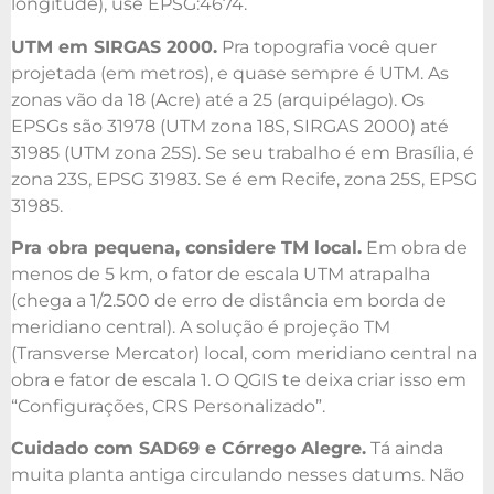
longitude), use EPSG:4674.
UTM em SIRGAS 2000.
Pra topografia você quer
projetada (em metros), e quase sempre é UTM. As
zonas vão da 18 (Acre) até a 25 (arquipélago). Os
EPSGs são 31978 (UTM zona 18S, SIRGAS 2000) até
31985 (UTM zona 25S). Se seu trabalho é em Brasília, é
zona 23S, EPSG 31983. Se é em Recife, zona 25S, EPSG
31985.
Pra obra pequena, considere TM local.
Em obra de
menos de 5 km, o fator de escala UTM atrapalha
(chega a 1/2.500 de erro de distância em borda de
meridiano central). A solução é projeção TM
(Transverse Mercator) local, com meridiano central na
obra e fator de escala 1. O QGIS te deixa criar isso em
“Configurações, CRS Personalizado”.
Cuidado com SAD69 e Córrego Alegre.
Tá ainda
muita planta antiga circulando nesses datums. Não