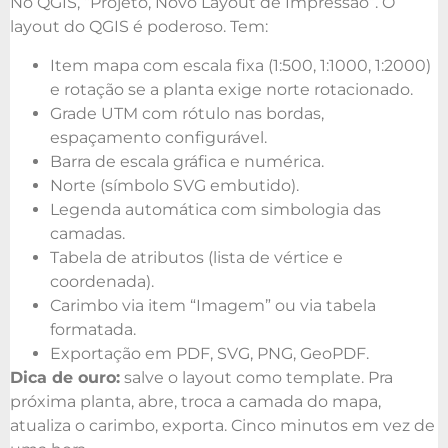
No QGIS, “Projeto, Novo Layout de Impressão”. O
layout do QGIS é poderoso. Tem:
Item mapa com escala fixa (1:500, 1:1000, 1:2000)
e rotação se a planta exige norte rotacionado.
Grade UTM com rótulo nas bordas,
espaçamento configurável.
Barra de escala gráfica e numérica.
Norte (símbolo SVG embutido).
Legenda automática com simbologia das
camadas.
Tabela de atributos (lista de vértice e
coordenada).
Carimbo via item “Imagem” ou via tabela
formatada.
Exportação em PDF, SVG, PNG, GeoPDF.
Dica de ouro:
salve o layout como template. Pra
próxima planta, abre, troca a camada do mapa,
atualiza o carimbo, exporta. Cinco minutos em vez de