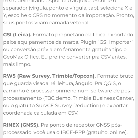
texto delimitado”. Aponta o arquivo, escolhe o
separador (vírgula, ponto e vírgula, tab), seleciona X e
Y, escolhe o CRS no momento da importação. Pronto,
seus pontos viram camada vetorial.
GSI (Leica).
Formato proprietário da Leica, exportado
pelos equipamentos da marca. Plugin “GSI Importer”
ou conversão prévia em ferramenta gratuita tipo o
GeoMax Office. Eu prefiro converter pra CSV antes,
mais limpo.
RW5 (Raw Survey, Trimble/Topcon).
Formato bruto
que guarda visada, ré, leitura, ângulo. Pra QGIS, o
caminho é processar primeiro num software de pós-
processamento (TBC demo, Trimble Business Center,
ou o gratuito SurvCE Survey Reduction) e exportar
coordenada calculada em CSV.
RINEX (GNSS).
Pra ponto de receptor GNSS pós-
processado, você usa o IBGE-PPP (gratuito, online),