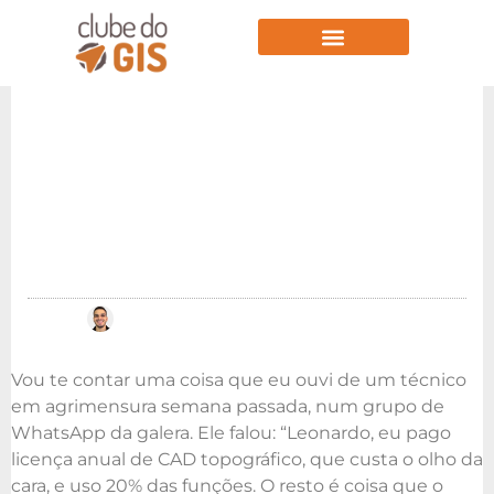
Aulas Gratuitas
QGIS para Topografia:
do levantamento ao
memorial descritivo
em 1 dia
Por
Leonardo Marques
24/05/2026
Vou te contar uma coisa que eu ouvi de um técnico
em agrimensura semana passada, num grupo de
WhatsApp da galera. Ele falou: “Leonardo, eu pago
licença anual de CAD topográfico, que custa o olho da
cara, e uso 20% das funções. O resto é coisa que o