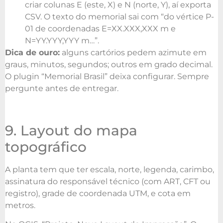
criar colunas E (este, X) e N (norte, Y), aí exporta
CSV. O texto do memorial sai com “do vértice P-
01 de coordenadas E=XX.XXX,XXX m e
N=YY.YYY,YYY m…”.
Dica de ouro:
alguns cartórios pedem azimute em
graus, minutos, segundos; outros em grado decimal.
O plugin “Memorial Brasil” deixa configurar. Sempre
pergunte antes de entregar.
9. Layout do mapa
topográfico
A planta tem que ter escala, norte, legenda, carimbo,
assinatura do responsável técnico (com ART, CFT ou
registro), grade de coordenada UTM, e cota em
metros.