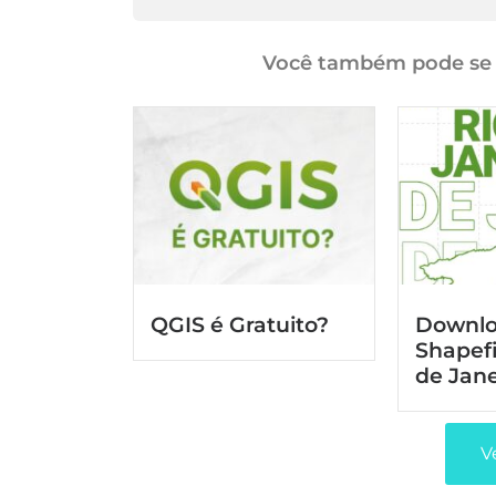
Você também pode se i
QGIS é Gratuito?
Downl
Shapefi
de Jane
V