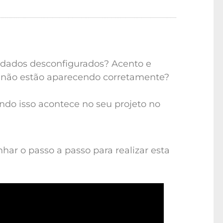
Marques
30/03/2021
s dados desconfigurados? Acento e
a não estão aparecendo corretamente?
ndo isso acontece no seu projeto no
ar o passo a passo para realizar esta