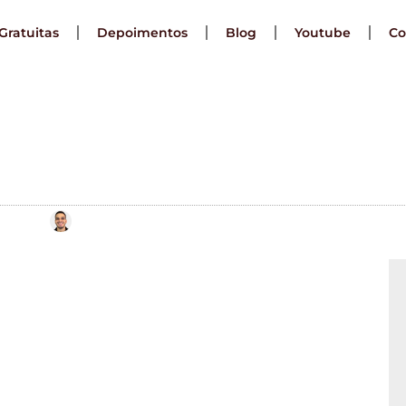
Gratuitas
Depoimentos
Blog
Youtube
Co
cteres Especiais n
no QGIS? [Solução]
Por
Leonardo Marques
30/03/2021
 Caracteres
o Aparecendo no
[Solução]