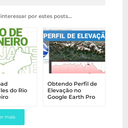
nteressar por estes posts…
oad
Obtendo Perfil de
les do Rio
Elevação no
iro
Google Earth Pro
er mais