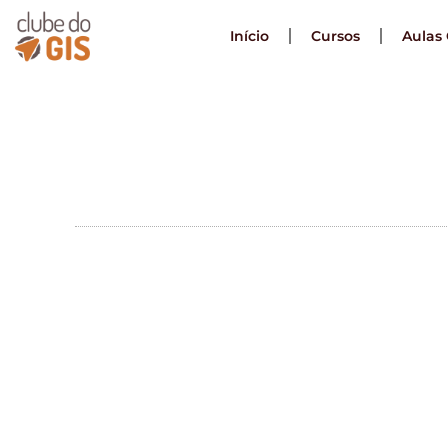
Início
Cursos
Aulas 
Acentos e Cara
Acentos e
Especiais nã
QGIS? 