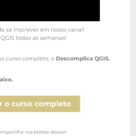
 se inscrever em nosso canal!
 QGIS todas as semanas!
o curso completo, o
Descomplica QGIS.
aixo.
 o curso completo
mpartilhe nos botões abaixo!