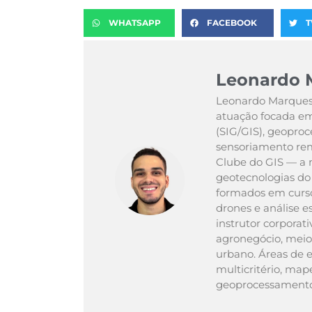
WHATSAPP
FACEBOOK
T
Leonardo 
Leonardo Marques
atuação focada em
(SIG/GIS), geoproc
sensoriamento remo
Clube do GIS — a 
geotecnologias do 
formados em curso
drones e análise 
instrutor corporat
agronegócio, meio
urbano. Áreas de e
multicritério, ma
geoprocessamento 