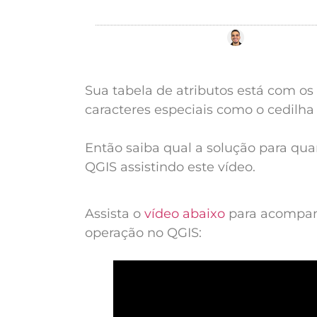
Por
Leonardo 
Sua tabela de atributos está com o
caracteres especiais como o cedilh
Então saiba qual a solução para qua
QGIS assistindo este vídeo.
Assista o
vídeo abaixo
para acompanh
operação no QGIS: