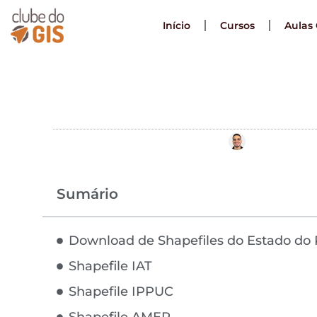
Início
Cursos
Aulas 
Download Shap
Por
Leonardo 
Sumário
Download de Shapefiles do Estado do
Shapefile IAT
Shapefile IPPUC
Shapefile AMEP