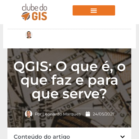
Aulas Gratuitas
Por
Leonardo Marques
24/05/2021
QGIS: O que é, o
que faz e para
que serve?
Por
Leonardo Marques
24/05/2021
Conteúdo do artigo