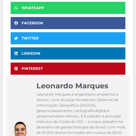
WHATSAPP
FACEBOOK
TWITTER
LINKEDIN
PINTEREST
Leonardo Marques
Leonardo Marques é engenheiro ambiental e
doutor, com atuação focada em Sistemas de
Informação Geográfica (SIG/GIS),
geoprocessamento, cartografia digital e
sensoriamento remoto. É fundador e principal
instrutor do Clube do GIS — a maior plataforma
de ensino de geotecnologias do Brasil, com mais
de 10.000 alunos formados em cursos de QGIS,