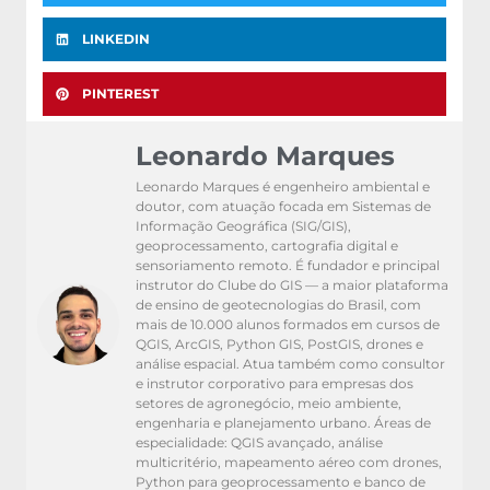
LINKEDIN
PINTEREST
Leonardo Marques
Leonardo Marques é engenheiro ambiental e
doutor, com atuação focada em Sistemas de
Informação Geográfica (SIG/GIS),
geoprocessamento, cartografia digital e
sensoriamento remoto. É fundador e principal
instrutor do Clube do GIS — a maior plataforma
de ensino de geotecnologias do Brasil, com
mais de 10.000 alunos formados em cursos de
QGIS, ArcGIS, Python GIS, PostGIS, drones e
análise espacial. Atua também como consultor
e instrutor corporativo para empresas dos
setores de agronegócio, meio ambiente,
engenharia e planejamento urbano. Áreas de
especialidade: QGIS avançado, análise
multicritério, mapeamento aéreo com drones,
Python para geoprocessamento e banco de